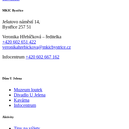
MKIC Bystřice
Ješutovo náměstí 14,
Bystřice 257 51
Veronika Hřebíčková – ředitelka
+420 602 651 422
veronikahrebickova@mkicbystrice.cz
Infocentrum
+420 602 667 162
Dům U Jelena
Muzeum loutek
Divadlo U Jelena
Kavárna
Infocentrum
Aktivity
Tipy na výlety