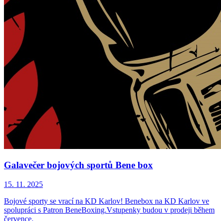
Galavečer bojových sportů Bene box
15. 11. 2025
Bojové sporty se vrací na KD Karlov! Benebox na KD Karlov ve
spolupráci s Patron BeneBoxing.Vstupenky budou v prodeji během
července.