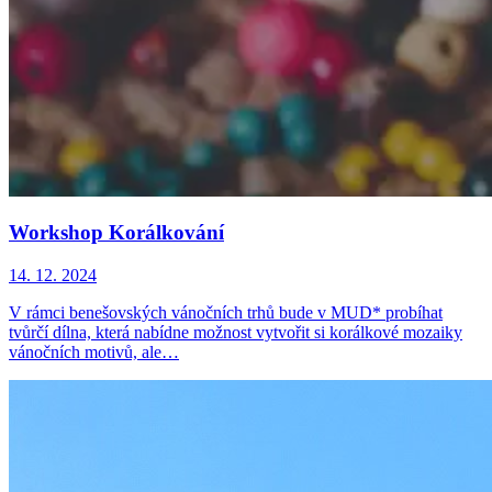
Workshop Korálkování
14. 12. 2024
V rámci benešovských vánočních trhů bude v MUD* probíhat
tvůrčí dílna, která nabídne možnost vytvořit si korálkové mozaiky
vánočních motivů, ale…