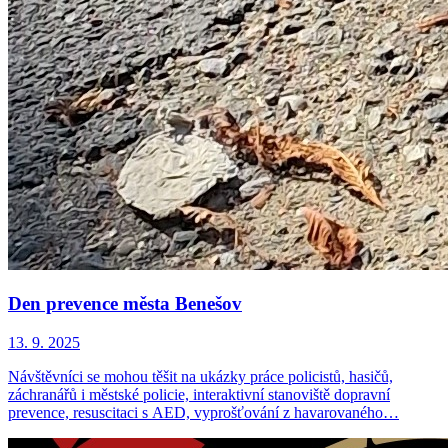
Den prevence města Benešov
13. 9. 2025
Návštěvníci se mohou těšit na ukázky práce policistů, hasičů,
záchranářů i městské policie, interaktivní stanoviště dopravní
prevence, resuscitaci s AED, vyprošťování z havarovaného…