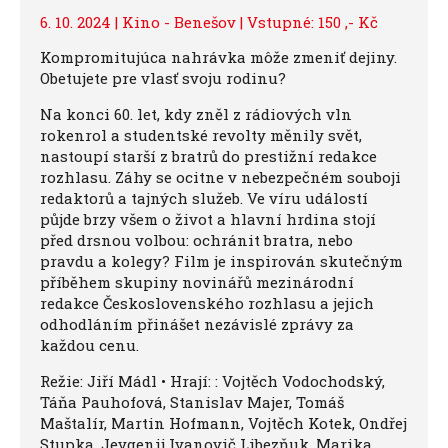
6. 10. 2024 | Kino - Benešov | Vstupné: 150 ,- Kč
Kompromitujúca nahrávka môže zmeniť dejiny.
Obetujete pre vlasť svoju rodinu?
Na konci 60. let, kdy zněl z rádiových vln
rokenrol a studentské revolty měnily svět,
nastoupí starší z bratrů do prestižní redakce
rozhlasu. Záhy se ocitne v nebezpečném souboji
redaktorů a tajných služeb. Ve víru událostí
půjde brzy všem o život a hlavní hrdina stojí
před drsnou volbou: ochránit bratra, nebo
pravdu a kolegy? Film je inspirován skutečným
příběhem skupiny novinářů mezinárodní
redakce Československého rozhlasu a jejich
odhodláním přinášet nezávislé zprávy za
každou cenu.
Režie: Jiří Mádl • Hrají: : Vojtěch Vodochodský,
Táňa Pauhofová, Stanislav Majer, Tomáš
Maštalír, Martin Hofmann, Vojtěch Kotek, Ondřej
Stupka, Jevgenij Ivanovič Libezňuk, Marika