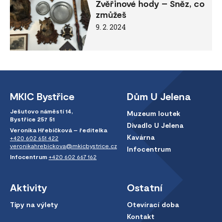
Zvěřinové hody – Sněz, co
zmůžeš
9. 2. 2024
MKIC Bystřice
Dům U Jelena
Ješutovo náměstí 14,
Muzeum loutek
Bystřice 257 51
Divadlo U Jelena
Veronika Hřebíčková – ředitelka
Kavárna
+420 602 651 422
veronikahrebickova@mkicbystrice.cz
Infocentrum
Infocentrum
+420 602 667 162
Aktivity
Ostatní
Tipy na výlety
Otevírací doba
Kontakt