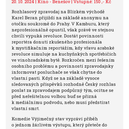
20. 10. 2024 | Kino - Benešov | Vstupné: 150 ,- Kč
Rozhlasový zpravodaj na Blízkém východě
Karel Beran přijíždí na základě anonymu na
otočku soukromě do Prahy. V Kamburu, který
neprofesionálně opustil, však právě ve stejnou
chvíli vypuká revoluce. Dostát povinnosti
reportéra donutí zkušeného profesionála
k mystifikačním reportážím, kdy vřavu arabské
revoluce simuluje na kuchyňských spotřebičích
ve vinohradském bytě. Rozkročen mezi řešením
osobního problému a povinností zpravodajsky
informovat posluchače se však chytne do
vlastní pasti. Když se na základě vysoce
sledovaných příspěvků rozhodně Český rozhlas
poslat za zpravodajem podpůrný tým, ocitne se
před neřešitelnou volbou: buď se přizná
k mediálnímu podvodu, nebo musí předstírat
vlastní smrt.
Komedie Výjimečný stav vypráví příběh
o jednom žárlivém výstupu, který přeteče do