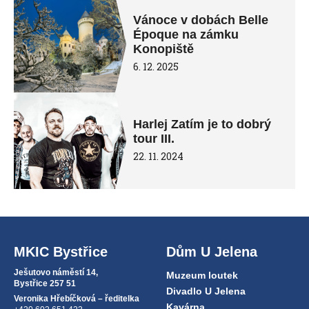
Vánoce v dobách Belle
Époque na zámku
Konopiště
6. 12. 2025
Harlej Zatím je to dobrý
tour III.
22. 11. 2024
MKIC Bystřice
Dům U Jelena
Ješutovo náměstí 14,
Muzeum loutek
Bystřice 257 51
Divadlo U Jelena
Veronika Hřebíčková – ředitelka
Kavárna