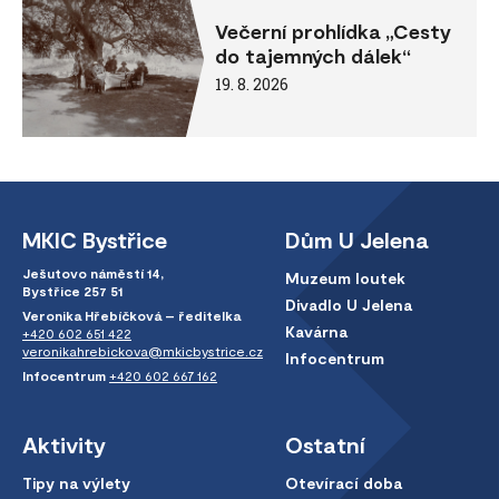
Večerní prohlídka „Cesty
do tajemných dálek“
19. 8. 2026
MKIC Bystřice
Dům U Jelena
Ješutovo náměstí 14,
Muzeum loutek
Bystřice 257 51
Divadlo U Jelena
Veronika Hřebíčková – ředitelka
Kavárna
+420 602 651 422
veronikahrebickova@mkicbystrice.cz
Infocentrum
Infocentrum
+420 602 667 162
Aktivity
Ostatní
Tipy na výlety
Otevírací doba