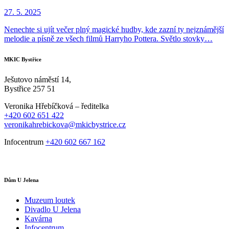
27. 5. 2025
Nenechte si ujít večer plný magické hudby, kde zazní ty nejznámější
melodie a písně ze všech filmů Harryho Pottera. Světlo stovky…
MKIC Bystřice
Ješutovo náměstí 14,
Bystřice 257 51
Veronika Hřebíčková – ředitelka
+420 602 651 422
veronikahrebickova@mkicbystrice.cz
Infocentrum
+420 602 667 162
Dům U Jelena
Muzeum loutek
Divadlo U Jelena
Kavárna
Infocentrum