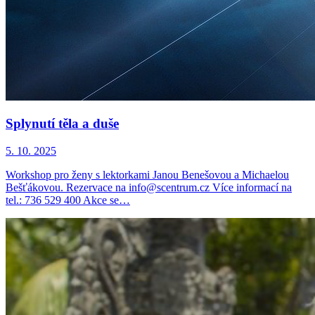
Splynutí těla a duše
5. 10. 2025
Workshop pro ženy s lektorkami Janou Benešovou a Michaelou
Bešťákovou. Rezervace na info@scentrum.cz Více informací na
tel.: 736 529 400 Akce se…