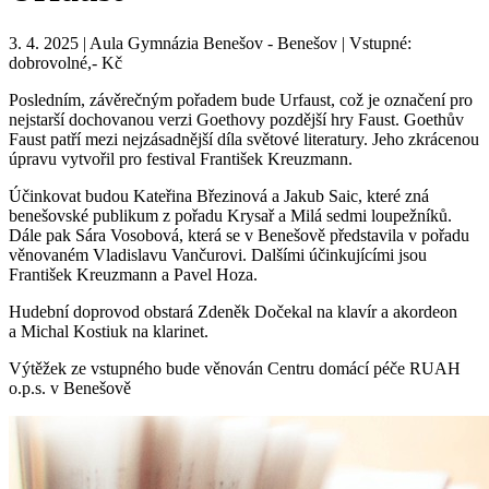
3. 4. 2025 | Aula Gymnázia Benešov - Benešov | Vstupné:
dobrovolné,- Kč
Posledním, závěrečným pořadem bude Urfaust, což je označení pro
nejstarší dochovanou verzi Goethovy pozdější hry Faust. Goethův
Faust patří mezi nejzásadnější díla světové literatury. Jeho zkrácenou
úpravu vytvořil pro festival František Kreuzmann.
Účinkovat budou Kateřina Březinová a Jakub Saic, které zná
benešovské publikum z pořadu Krysař a Milá sedmi loupežníků.
Dále pak Sára Vosobová, která se v Benešově představila v pořadu
věnovaném Vladislavu Vančurovi. Dalšími účinkujícími jsou
František Kreuzmann a Pavel Hoza.
Hudební doprovod obstará Zdeněk Dočekal na klavír a akordeon
a Michal Kostiuk na klarinet.
Výtěžek ze vstupného bude věnován Centru domácí péče RUAH
o.p.s. v Benešově