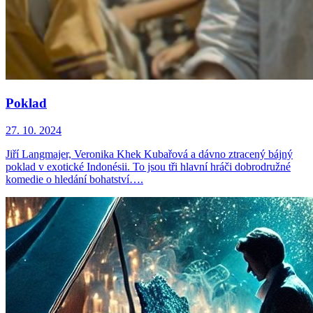
Poklad
27. 10. 2024
Jiří Langmajer, Veronika Khek Kubařová a dávno ztracený bájný
poklad v exotické Indonésii. To jsou tři hlavní hráči dobrodružné
komedie o hledání bohatství….