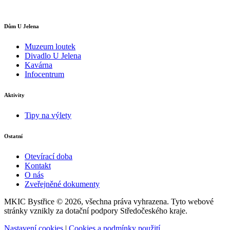
Dům U Jelena
Muzeum loutek
Divadlo U Jelena
Kavárna
Infocentrum
Aktivity
Tipy na výlety
Ostatní
Otevírací doba
Kontakt
O nás
Zveřejněné dokumenty
MKIC Bystřice © 2026, všechna práva vyhrazena. Tyto webové
stránky vznikly za dotační podpory Středočeského kraje.
Nastavení cookies
|
Cookies a podmínky použití