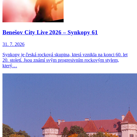
Benešov City Live 2026 – Synkopy 61
31. 7. 2026
Synkopy je česká rocková skupina, která vznikla na konci 60. let
20. století. Jsou známí svým progresivním rockovým stylem,
který…