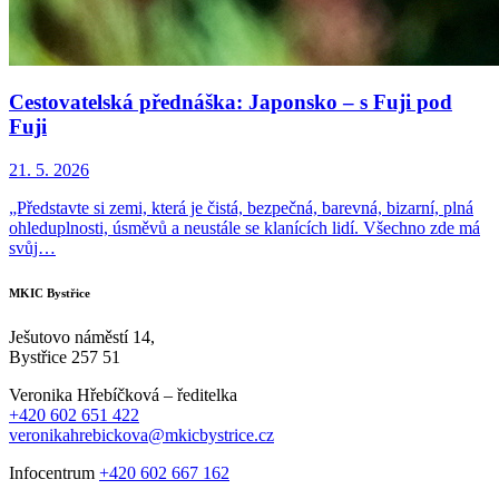
Cestovatelská přednáška: Japonsko – s Fuji pod
Fuji
21. 5. 2026
„Představte si zemi, která je čistá, bezpečná, barevná, bizarní, plná
ohleduplnosti, úsměvů a neustále se klanících lidí. Všechno zde má
svůj…
MKIC Bystřice
Ješutovo náměstí 14,
Bystřice 257 51
Veronika Hřebíčková – ředitelka
+420 602 651 422
veronikahrebickova@mkicbystrice.cz
Infocentrum
+420 602 667 162