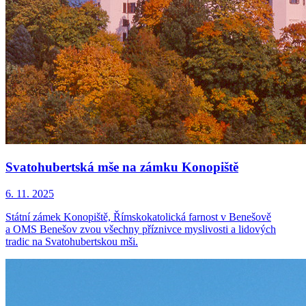
Svatohubertská mše na zámku Konopiště
6. 11. 2025
Státní zámek Konopiště, Římskokatolická farnost v Benešově
a OMS Benešov zvou všechny příznivce myslivosti a lidových
tradic na Svatohubertskou mši.