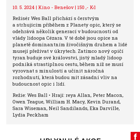
10. 5. 2024 | Kino - Benešov | 150 ,- Kč
Režisér Wes Ball přichází s čerstvým
a strhujícím příběhem z Planety opic, který se
odehrává několik generací v budoucnosti od
vlády lidoopa Cézara. V té době jsou opice na
planetě dominantním živočišným druhem a lidé
musejí přežívat v úkrytech. Zatímco nový opičí
tyran buduje své království, jistý mladý lidoop
podniká strastiplnou cestu, během níž se musí
vyrovnat s minulostí a učinit náročná
rozhodnutí, která budou mít zásadní vliv na
budoucnost opic i lidí.
Režie: Wes Ball • Hrají: reya Allan, Peter Macon,
Owen Teague, William H. Macy, Kevin Durand,
Sara Wiseman, Neil Sandilands, Eka Darville,
Lydia Peckham