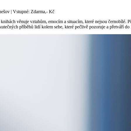
enešov | Vstupné: Zdarma,- Kč
knihách věnuje vztahům, emocím a situacím, které nejsou černobílé. Píš
utečných příběhů lidí kolem sebe, které pečlivě pozoruje a přetváří do 