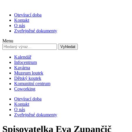
Otevírací doba
Kontakt
O nás
Zveřejněné dokumenty
Menu
Vyhledat
Kalendář
Infocentrum
Kavárna
Muzeum loutek
Dětský koutek
Komunitní centrum
Coworking
Otevírací doba
Kontakt
O nás
Zveřejněné dokumenty
Spisovatelka Eva Zupančič