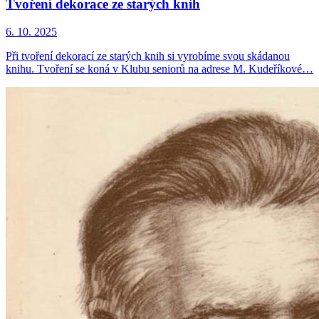
Tvoření dekorace ze starých knih
6. 10. 2025
Při tvoření dekorací ze starých knih si vyrobíme svou skádanou
knihu. Tvoření se koná v Klubu seniorů na adrese M. Kudeříkové…