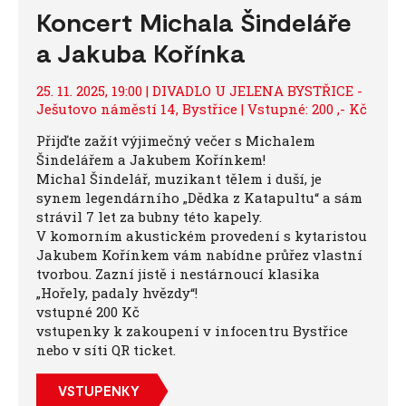
Koncert Michala Šindeláře
a Jakuba Kořínka
25. 11. 2025, 19:00 | DIVADLO U JELENA BYSTŘICE -
Ješutovo náměstí 14, Bystřice | Vstupné: 200 ,- Kč
Přijďte zažít výjimečný večer s Michalem
Šindelářem a Jakubem Kořínkem!
Michal Šindelář, muzikant tělem i duší, je
synem legendárního „Dědka z Katapultu“ a sám
strávil 7 let za bubny této kapely.
V komorním akustickém provedení s kytaristou
Jakubem Kořínkem vám nabídne průřez vlastní
tvorbou. Zazní jistě i nestárnoucí klasika
„Hořely, padaly hvězdy“!
vstupné 200 Kč
vstupenky k zakoupení v infocentru Bystřice
nebo v síti QR ticket.
VSTUPENKY