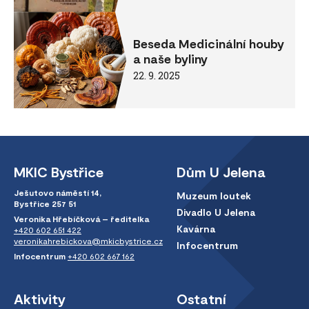
Beseda Medicinální houby
a naše byliny
22. 9. 2025
MKIC Bystřice
Dům U Jelena
Ješutovo náměstí 14,
Muzeum loutek
Bystřice 257 51
Divadlo U Jelena
Veronika Hřebíčková – ředitelka
Kavárna
+420 602 651 422
veronikahrebickova@mkicbystrice.cz
Infocentrum
Infocentrum
+420 602 667 162
Aktivity
Ostatní