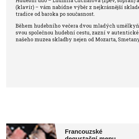
Hudební duo – Ludmila Čuchalová (zpěv, soprán) 
(klavír) – vám nabídne výběr z nejkrásnější skla
tradice od baroka po současnost.
Během hudebního večera dvou mladých umělkyň, 
svou společnou hudební cestu, zazní v autentic
našeho muzea skladby nejen od Mozarta, Smetan
Francouzské
degustační menu