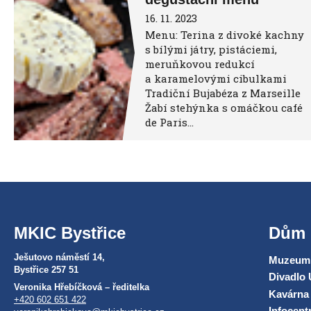
16. 11. 2023
Menu: Terina z divoké kachny
s bílými játry, pistáciemi,
meruňkovou redukcí
a karamelovými cibulkami
Tradiční Bujabéza z Marseille
Žabí stehýnka s omáčkou café
de Paris…
MKIC Bystřice
Dům 
Ješutovo náměstí 14,
Muzeum 
Bystřice 257 51
Divadlo 
Veronika Hřebíčková – ředitelka
Kavárna
+420 602 651 422
Infocen