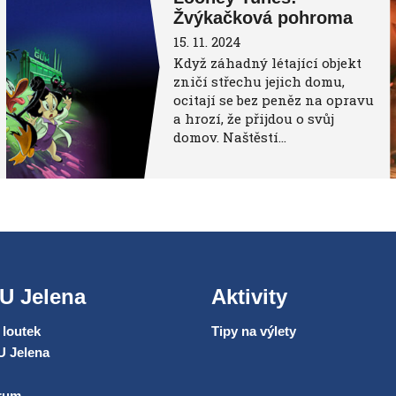
Žvýkačková pohroma
15. 11. 2024
Když záhadný létající objekt
zničí střechu jejich domu,
ocitají se bez peněz na opravu
a hrozí, že přijdou o svůj
domov. Naštěstí…
U Jelena
Aktivity
loutek
Tipy na výlety
U Jelena
trum