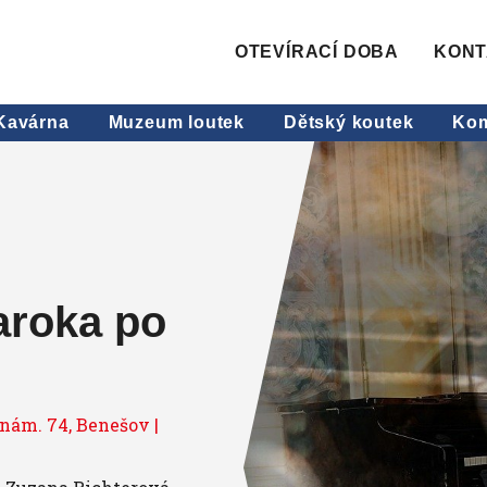
OTEVÍRACÍ DOBA
KONT
Kavárna
Muzeum loutek
Dětský koutek
Kom
aroka po
 nám. 74, Benešov |