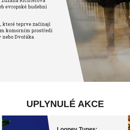
a Zuzana Richterová
deb evropské hudební
které teprve začínají
kém komorním prostředí
y nebo Dvořáka
UPLYNULÉ AKCE
Looney Tunes: