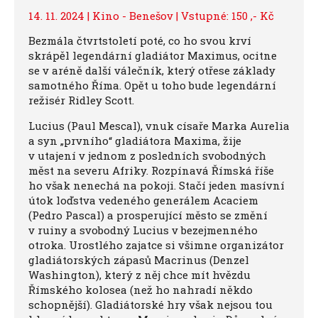
14. 11. 2024 | Kino - Benešov | Vstupné: 150 ,- Kč
Bezmála čtvrtstoletí poté, co ho svou krví
skrápěl legendární gladiátor Maximus, ocitne
se v aréně další válečník, který otřese základy
samotného Říma. Opět u toho bude legendární
režisér Ridley Scott.
Lucius (Paul Mescal), vnuk císaře Marka Aurelia
a syn „prvního“ gladiátora Maxima, žije
v utajení v jednom z posledních svobodných
měst na severu Afriky. Rozpínavá Římská říše
ho však nenechá na pokoji. Stačí jeden masívní
útok loďstva vedeného generálem Acaciem
(Pedro Pascal) a prosperující město se změní
v ruiny a svobodný Lucius v bezejmenného
otroka. Urostlého zajatce si všimne organizátor
gladiátorských zápasů Macrinus (Denzel
Washington), který z něj chce mít hvězdu
Římského kolosea (než ho nahradí někdo
schopnější). Gladiátorské hry však nejsou tou