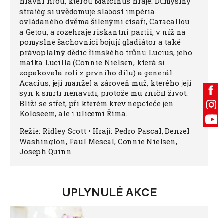
hlavní hrou, kterou Marcinus hraje. Důmyslný
stratég si uvědomuje slabost impéria
ovládaného dvěma šílenými císaři, Caracallou
a Getou, a rozehraje riskantní partii, v níž na
pomyslné šachovnici bojují gladiátor a také
právoplatný dědic římského trůnu Lucius, jeho
matka Lucilla (Connie Nielsen, která si
zopakovala roli z prvního dílu) a generál
Acacius, její manžel a zároveň muž, kterého její
syn k smrti nenávidí, protože mu zničil život.
Blíží se střet, při kterém krev nepoteče jen
Koloseem, ale i ulicemi Říma.
Režie: Ridley Scott • Hrají: Pedro Pascal, Denzel
Washington, Paul Mescal, Connie Nielsen,
Joseph Quinn
UPLYNULÉ AKCE