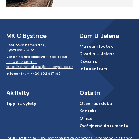
MKIC Bystřice
Dům U Jelena
Ješutovo náměstí 14,
Muzeum loutek
Bystřice 257 51
Divadlo U Jelena
Veronika Hřebíčková – ředitelka
Kavárna
+420 602 651 422
veronikahrebickova@mkicbystrice.cz
Infocentrum
Infocentrum
+420 602 667 162
Aktivity
Ostatní
Tipy na výlety
Otevírací doba
Kontakt
O nás
Zveřejněné dokumenty
MKIC Bystřice © 2026, všechna práva vyhrazena. Tyto webové stránky