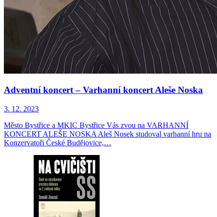
Adventní koncert – Varhanní koncert Aleše Noska
3. 12. 2023
Město Bystřice a MKIC Bystřice Vás zvou na VARHANNÍ
KONCERT ALEŠE NOSKA Aleš Nosek studoval varhanní hru na
Konzervatoři České Budějovice,…