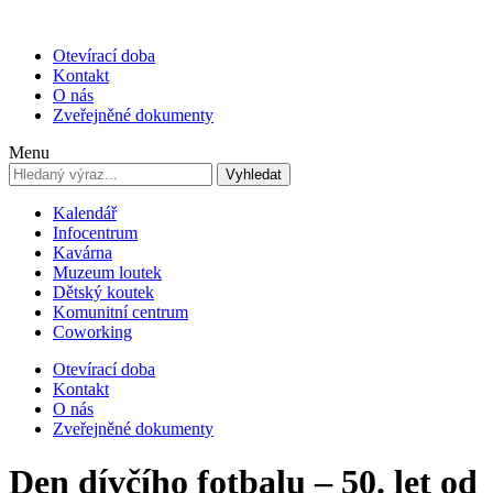
Otevírací doba
Kontakt
O nás
Zveřejněné dokumenty
Menu
Vyhledat
Kalendář
Infocentrum
Kavárna
Muzeum loutek
Dětský koutek
Komunitní centrum
Coworking
Otevírací doba
Kontakt
O nás
Zveřejněné dokumenty
Den dívčího fotbalu – 50. let od