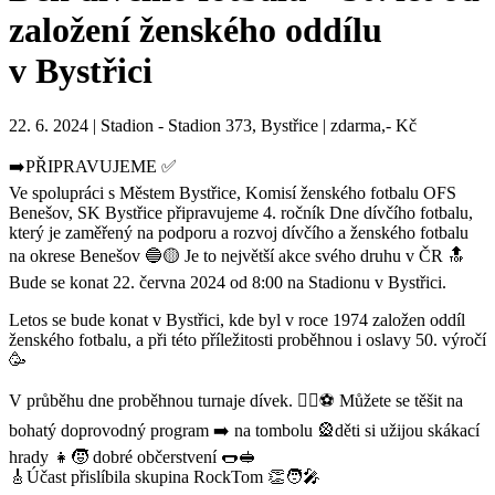
založení ženského oddílu
v Bystřici
22. 6. 2024 | Stadion - Stadion 373, Bystřice | zdarma,- Kč
➡️PŘIPRAVUJEME ✅
Ve spolupráci s Městem Bystřice, Komisí ženského fotbalu OFS
Benešov, SK Bystřice připravujeme 4. ročník Dne dívčího fotbalu,
který je zaměřený na podporu a rozvoj dívčího a ženského fotbalu
na okrese Benešov 🔵🟡 Je to největší akce svého druhu v ČR 🔝
Bude se konat 22. června 2024 od 8:00 na Stadionu v Bystřici.
Letos se bude konat v Bystřici, kde byl v roce 1974 založen oddíl
ženského fotbalu, a při této příležitosti proběhnou i oslavy 50. výročí
🥳
V průběhu dne proběhnou turnaje dívek. 👱‍♀️⚽️ Můžete se těšit na
bohatý doprovodný program ➡️ na tombolu 🎡děti si užijou skákací
hrady 👧🧒 dobré občerstvení 🌭🥪
🎸Účast přislíbila skupina RockTom 👏🧑‍🎤