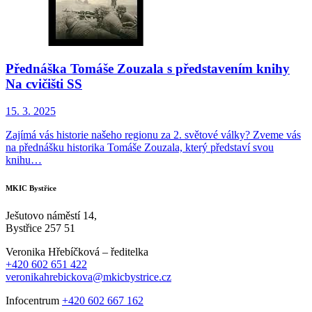
Přednáška Tomáše Zouzala s představením knihy
Na cvičišti SS
15. 3. 2025
Zajímá vás historie našeho regionu za 2. světové války? Zveme vás
na přednášku historika Tomáše Zouzala, který představí svou
knihu…
MKIC Bystřice
Ješutovo náměstí 14,
Bystřice 257 51
Veronika Hřebíčková – ředitelka
+420 602 651 422
veronikahrebickova@mkicbystrice.cz
Infocentrum
+420 602 667 162