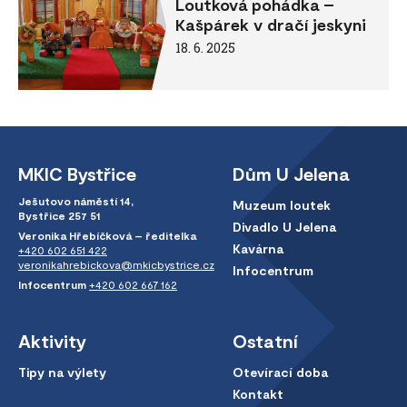
Loutková pohádka –
Kašpárek v dračí jeskyni
18. 6. 2025
MKIC Bystřice
Dům U Jelena
Ješutovo náměstí 14,
Muzeum loutek
Bystřice 257 51
Divadlo U Jelena
Veronika Hřebíčková – ředitelka
Kavárna
+420 602 651 422
veronikahrebickova@mkicbystrice.cz
Infocentrum
Infocentrum
+420 602 667 162
Aktivity
Ostatní
Tipy na výlety
Otevírací doba
Kontakt