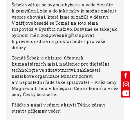
Šebek svěřuje se svými chybami a vede čtenáře
k zamyšlení, zda a do jaké míry je možné změnit
vzorce chování, které jsme si zažili v dětství.
V zářijové besedě se Tomáš na toto téma
rozpovídá v Bystřici naživo. Dozvíme se také jak
bychom měli zodpovědně přistupovat
k prevenci zdraví a prostor bude i pro vaše
dotazy.
Tomáš Šebek je chirurg, účastník
humanitárních misí, nadšenec pro digitální
technologie ve zdravotnictví, zakladatel
neziskové organizace Ministr zdraví
a v neposlední řadě také spisovatel – vítěz ceny
Magnesia Litera v kategorii Cena čtenářů a vítěz
ceny Český bestseller.
Přijďte s námi v rámci aktivit Týdne zdraví
strávit příjemný večer!