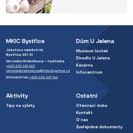
MKIC Bystřice
Dům U Jelena
Ješutovo náměstí 14,
Muzeum loutek
Bystřice 257 51
Divadlo U Jelena
Veronika Hřebíčková – ředitelka
Kavárna
+420 602 651 422
veronikahrebickova@mkicbystrice.cz
Infocentrum
Infocentrum
+420 602 667 162
Aktivity
Ostatní
Tipy na výlety
Otevírací doba
Kontakt
O nás
Zveřejněné dokumenty