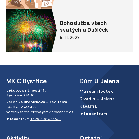
Bohoslužba všech
svatých a Dušiček
5. 11. 2023
MKIC Bystřice
Dům U Jelena
Ješutovo náměstí 14,
Muzeum loutek
Bystřice 257 51
Divadlo U Jelena
Veronika Hřebíčková – ředitelka
Kavárna
+420 602 651 422
veronikahrebickova@mkicbystrice.cz
Infocentrum
Infocentrum
+420 602 667 162
Aktivity
Ostatní