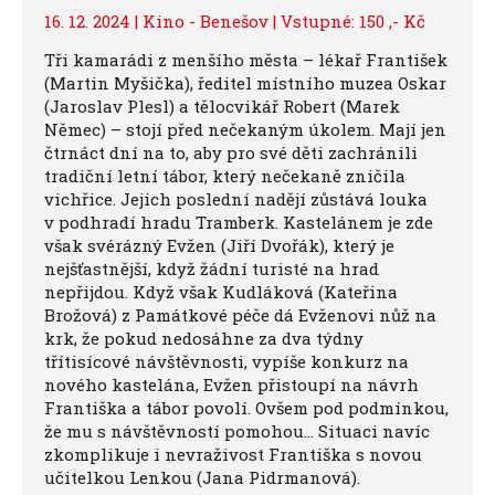
16. 12. 2024 | Kino - Benešov | Vstupné: 150 ,- Kč
Tři kamarádi z menšího města – lékař František
(Martin Myšička), ředitel místního muzea Oskar
(Jaroslav Plesl) a tělocvikář Robert (Marek
Němec) – stojí před nečekaným úkolem. Mají jen
čtrnáct dní na to, aby pro své děti zachránili
tradiční letní tábor, který nečekaně zničila
vichřice. Jejich poslední nadějí zůstává louka
v podhradí hradu Tramberk. Kastelánem je zde
však svérázný Evžen (Jiří Dvořák), který je
nejšťastnější, když žádní turisté na hrad
nepřijdou. Když však Kudláková (Kateřina
Brožová) z Památkové péče dá Evženovi nůž na
krk, že pokud nedosáhne za dva týdny
třítisícové návštěvnosti, vypíše konkurz na
nového kastelána, Evžen přistoupí na návrh
Františka a tábor povolí. Ovšem pod podmínkou,
že mu s návštěvností pomohou… Situaci navíc
zkomplikuje i nevraživost Františka s novou
učitelkou Lenkou (Jana Pidrmanová).