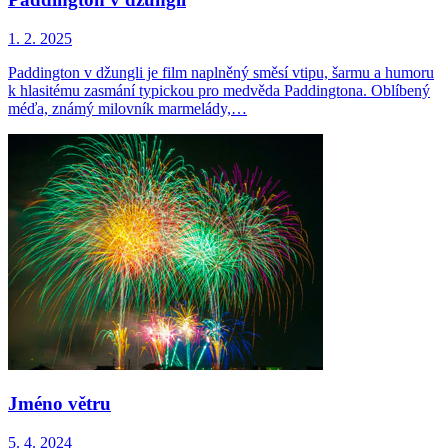
1. 2. 2025
Paddington v džungli je film naplněný směsí vtipu, šarmu a humoru
k hlasitému zasmání typickou pro medvěda Paddingtona. Oblíbený
méďa, známý milovník ​​marmelády,…
Jméno větru
5. 4. 2024