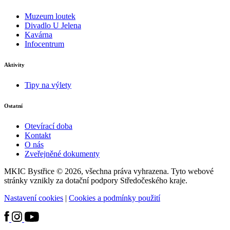
Muzeum loutek
Divadlo U Jelena
Kavárna
Infocentrum
Aktivity
Tipy na výlety
Ostatní
Otevírací doba
Kontakt
O nás
Zveřejněné dokumenty
MKIC Bystřice © 2026, všechna práva vyhrazena. Tyto webové
stránky vznikly za dotační podpory Středočeského kraje.
Nastavení cookies
|
Cookies a podmínky použití