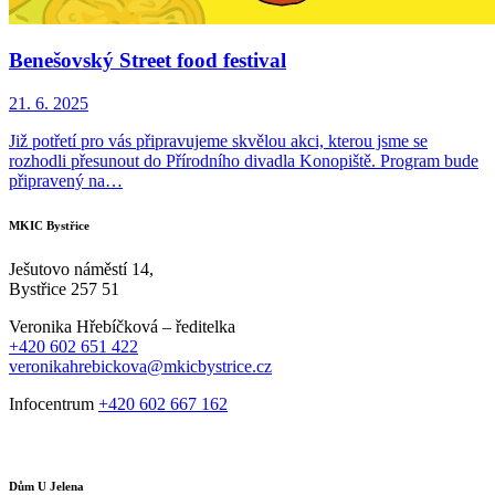
Benešovský Street food festival
21. 6. 2025
Již potřetí pro vás připravujeme skvělou akci, kterou jsme se
rozhodli přesunout do Přírodního divadla Konopiště. Program bude
připravený na…
MKIC Bystřice
Ješutovo náměstí 14,
Bystřice 257 51
Veronika Hřebíčková – ředitelka
+420 602 651 422
veronikahrebickova@mkicbystrice.cz
Infocentrum
+420 602 667 162
Dům U Jelena