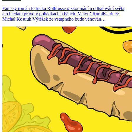
Fantasy román Patricka Rothfusse o zkoumání a odhalování světa,
a o hledání pravd v pohádkách a bájích. Matouš RumlKlarinet:
Michal Kostiuk Výtěžek ze vstupného bude věnován…