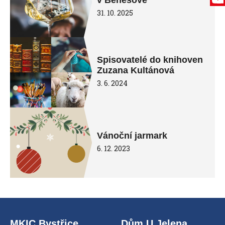
v Benešově
31. 10. 2025
Spisovatelé do knihoven
Zuzana Kultánová
3. 6. 2024
Vánoční jarmark
6. 12. 2023
MKIC Bystřice
Dům U Jelena