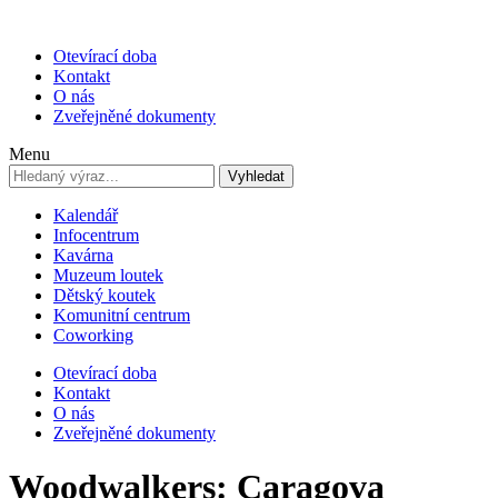
Otevírací doba
Kontakt
O nás
Zveřejněné dokumenty
Menu
Vyhledat
Kalendář
Infocentrum
Kavárna
Muzeum loutek
Dětský koutek
Komunitní centrum
Coworking
Otevírací doba
Kontakt
O nás
Zveřejněné dokumenty
Woodwalkers: Caragova