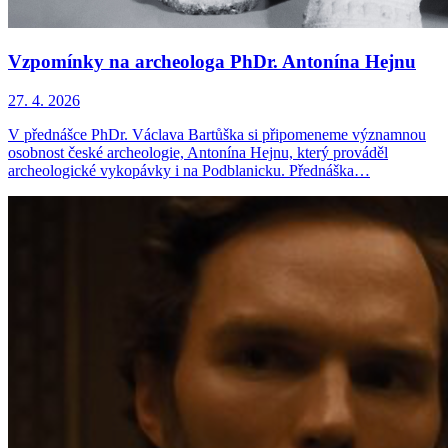
Vzpomínky na archeologa PhDr. Antonína Hejnu
27. 4. 2026
V přednášce PhDr. Václava Bartůška si připomeneme významnou
osobnost české archeologie, Antonína Hejnu, který prováděl
archeologické vykopávky i na Podblanicku. Přednáška…