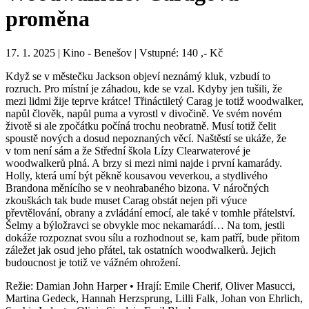
proměna
17. 1. 2025 | Kino - Benešov | Vstupné: 140 ,- Kč
Když se v městečku Jackson objeví neznámý kluk, vzbudí to
rozruch. Pro místní je záhadou, kde se vzal. Kdyby jen tušili, že
mezi lidmi žije teprve krátce! Třináctiletý Carag je totiž woodwalker,
napůl člověk, napůl puma a vyrostl v divočině. Ve svém novém
životě si ale zpočátku počíná trochu neobratně. Musí totiž čelit
spoustě nových a dosud nepoznaných věcí. Naštěstí se ukáže, že
v tom není sám a že Střední škola Lízy Clearwaterové je
woodwalkerů plná. A brzy si mezi nimi najde i první kamarády.
Holly, která umí být pěkně kousavou veverkou, a stydlivého
Brandona měnícího se v neohrabaného bizona. V náročných
zkouškách tak bude muset Carag obstát nejen při výuce
převtělování, obrany a zvládání emocí, ale také v tomhle přátelství.
Šelmy a býložravci se obvykle moc nekamarádí… Na tom, jestli
dokáže rozpoznat svou sílu a rozhodnout se, kam patří, bude přitom
záležet jak osud jeho přátel, tak ostatních woodwalkerů. Jejich
budoucnost je totiž ve vážném ohrožení.
Režie: Damian John Harper • Hrají: Emile Cherif, Oliver Masucci,
Martina Gedeck, Hannah Herzsprung, Lilli Falk, Johan von Ehrlich,