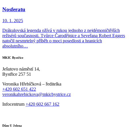
Nosferatu
10. 1. 2025
Drákulovská legenda ožívá v rukou jednoho z nejdémoničtějších
režisérů současnosti. Tvůrce Čarodějnice a Seveřana Robert Eggers
natočil nesmrtelný příběh o moci posedlosti a hranicích
absolutního…
MKIC Bystřice
Ješutovo náměstí 14,
Bystřice 257 51
Veronika Hřebíčková – ředitelka
+420 602 651 422
veronikahrebickova@mkicbystrice.cz
Infocentrum
+420 602 667 162
Dům U Jelena