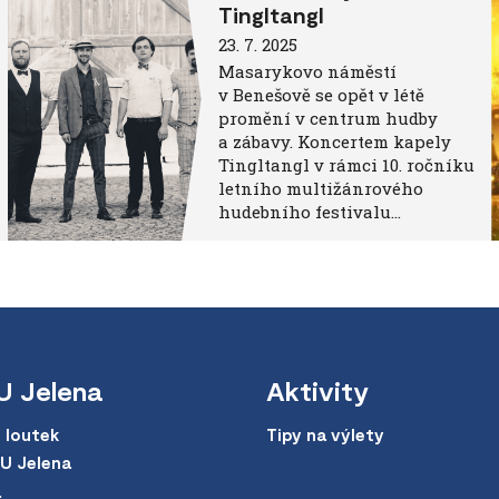
Tingltangl
23. 7. 2025
Masarykovo náměstí
v Benešově se opět v létě
promění v centrum hudby
a zábavy. Koncertem kapely
Tingltangl v rámci 10. ročníku
letního multižánrového
hudebního festivalu…
U Jelena
Aktivity
 loutek
Tipy na výlety
 U Jelena
a