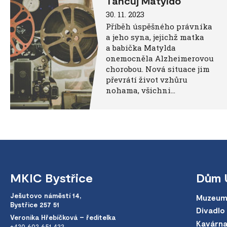
Tancuj Matyldo
30. 11. 2023
Příběh úspěšného právníka
a jeho syna, jejichž matka
a babička Matylda
onemocněla Alzheimerovou
chorobou. Nová situace jim
převrátí život vzhůru
nohama, všichni…
MKIC Bystřice
Dům 
Ješutovo náměstí 14,
Muzeum
Bystřice 257 51
Divadlo
Veronika Hřebíčková – ředitelka
Kavárn
+420 602 651 422