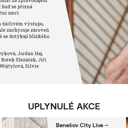
oslat za zpravodajem
 buď se přizná
tní smrt.
 žárlivém výstupu,
ale zachycuje zároveň
 se dotýkají blízkého
 Dyková, Jordan Haj,
 Bořek Slezáček, Jiří
Wojtylová, Silvie
UPLYNULÉ AKCE
Benešov City Live –