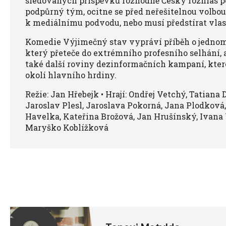
sledovaných příspěvků rozhodně Český rozhlas p
podpůrný tým, ocitne se před neřešitelnou volbou:
k mediálnímu podvodu, nebo musí předstírat vlas
Komedie Výjimečný stav vypráví příběh o jednom
který přeteče do extrémního profesního selhání, 
také další roviny dezinformačních kampaní, které
okolí hlavního hrdiny.
Režie: Jan Hřebejk • Hrají: Ondřej Vetchý, Tatiana
Jaroslav Plesl, Jaroslava Pokorná, Jana Plodková,
Havelka, Kateřina Brožová, Jan Hrušínský, Ivana 
Maryško Koblížková