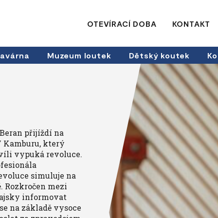
OTEVÍRACÍ DOBA
KONTAKT
avárna
Muzeum loutek
Dětský koutek
Ko
eran přijíždí na
V Kamburu, který
víli vypuká revoluce.
ofesionála
evoluce simuluje na
. Rozkročen mezi
ajsky informovat
 se na základě vysoce