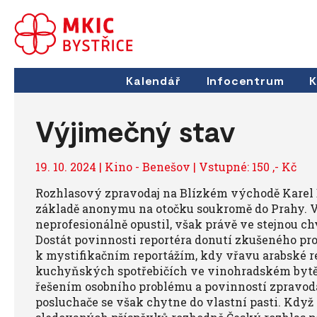
Kalendář
Infocentrum
K
Výjimečný stav
19. 10. 2024 | Kino - Benešov | Vstupné: 150 ,- Kč
Rozhlasový zpravodaj na Blízkém východě Karel B
základě anonymu na otočku soukromě do Prahy. 
neprofesionálně opustil, však právě ve stejnou ch
Dostát povinnosti reportéra donutí zkušeného pr
k mystifikačním reportážím, kdy vřavu arabské r
kuchyňských spotřebičích ve vinohradském bytě
řešením osobního problému a povinností zpravod
posluchače se však chytne do vlastní pasti. Když