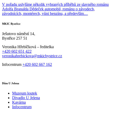
V pořadu uslyšíme několik vybraných příběhů ze slavného románu
Adolfa Branalda Dědeček automobil, románu o závodech,
závodnících, montérech, vůni benzínu, a především…
MKIC Bystřice
Ješutovo náměstí 14,
Bystřice 257 51
Veronika Hřebíčková – ředitelka
+420 602 651 422
veronikahrebickova@mkicbystrice.cz
Infocentrum
+420 602 667 162
Dům U Jelena
Muzeum loutek
Divadlo U Jelena
Kavárna
Infocentrum