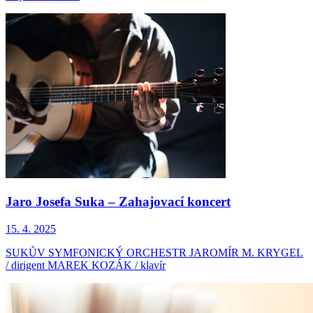
Jaro Josefa Suka – Zahajovací koncert
15. 4. 2025
SUKŮV SYMFONICKÝ ORCHESTR JAROMÍR M. KRYGEL
/ dirigent MAREK KOZÁK / klavír