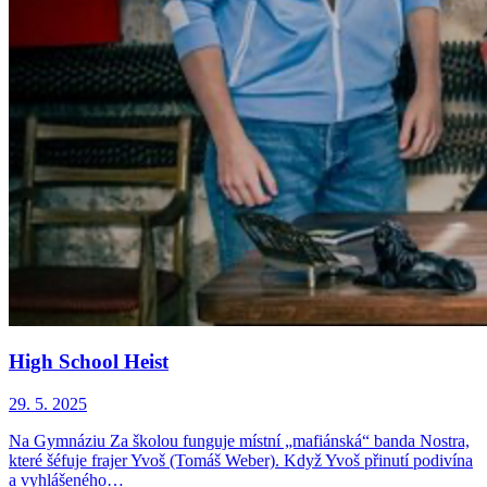
High School Heist
29. 5. 2025
Na Gymnáziu Za školou funguje místní „mafiánská“ banda Nostra,
které šéfuje frajer Yvoš (Tomáš Weber). Když Yvoš přinutí podivína
a vyhlášeného…