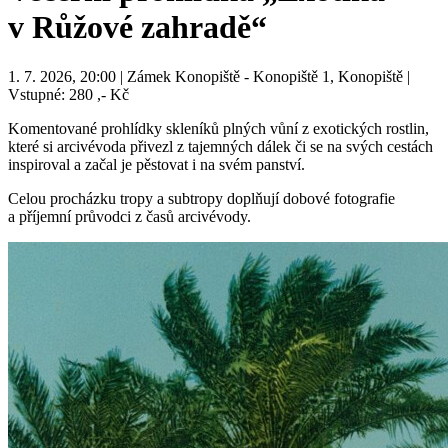
v Růžové zahradě“
1. 7. 2026, 20:00 | Zámek Konopiště - Konopiště 1, Konopiště |
Vstupné: 280 ,- Kč
Komentované prohlídky skleníků plných vůní z exotických rostlin,
které si arcivévoda přivezl z tajemných dálek či se na svých cestách
inspiroval a začal je pěstovat i na svém panství.
Celou procházku tropy a subtropy doplňují dobové fotografie
a příjemní průvodci z časů arcivévody.