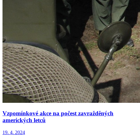
Vzpomínkové akce na počest zavražděných
amerických letců
19. 4. 2024