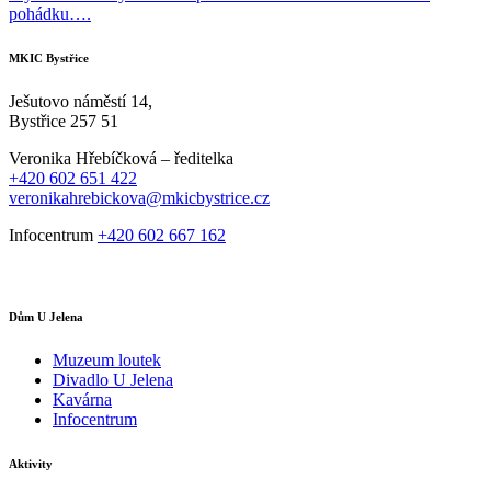
pohádku….
MKIC Bystřice
Ješutovo náměstí 14,
Bystřice 257 51
Veronika Hřebíčková – ředitelka
+420 602 651 422
veronikahrebickova@mkicbystrice.cz
Infocentrum
+420 602 667 162
Dům U Jelena
Muzeum loutek
Divadlo U Jelena
Kavárna
Infocentrum
Aktivity