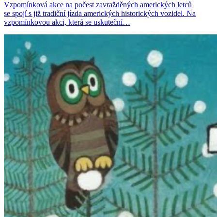
Vzpomínková akce na počest zavražděných amerických letců
se spojí s již tradiční jízda amerických historických vozidel. Na
vzpomínkovou akci, která se uskuteční…