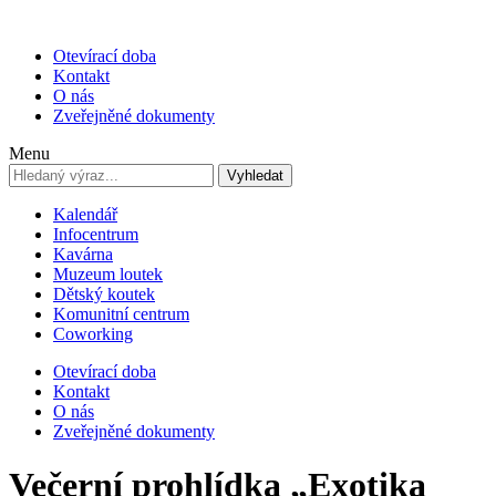
Otevírací doba
Kontakt
O nás
Zveřejněné dokumenty
Menu
Vyhledat
Kalendář
Infocentrum
Kavárna
Muzeum loutek
Dětský koutek
Komunitní centrum
Coworking
Otevírací doba
Kontakt
O nás
Zveřejněné dokumenty
Večerní prohlídka „Exotika