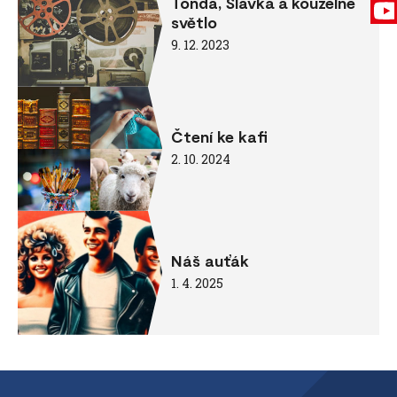
Tonda, Slávka a kouzelné
světlo
9. 12. 2023
Čtení ke kafi
2. 10. 2024
Náš auťák
1. 4. 2025