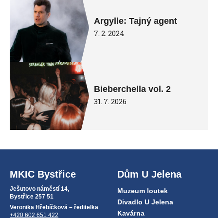
Argylle: Tajný agent
7. 2. 2024
Bieberchella vol. 2
31. 7. 2026
MKIC Bystřice
Dům U Jelena
Ješutovo náměstí 14,
Muzeum loutek
Bystřice 257 51
Divadlo U Jelena
Veronika Hřebíčková – ředitelka
Kavárna
+420 602 651 422