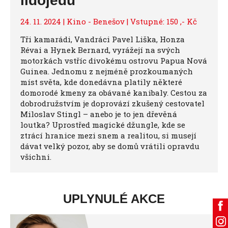
lidojedů
24. 11. 2024 | Kino - Benešov | Vstupné: 150 ,- Kč
Tři kamarádi, Vandráci Pavel Liška, Honza
Révai a Hynek Bernard, vyrážejí na svých
motorkách vstříc divokému ostrovu Papua Nová
Guinea. Jednomu z nejméně prozkoumaných
míst světa, kde donedávna platily některé
domorodé kmeny za obávané kanibaly. Cestou za
dobrodružstvím je doprovází zkušený cestovatel
Miloslav Stingl – anebo je to jen dřevěná
loutka? Uprostřed magické džungle, kde se
ztrácí hranice mezi snem a realitou, si musejí
dávat velký pozor, aby se domů vrátili opravdu
všichni.
UPLYNULÉ AKCE