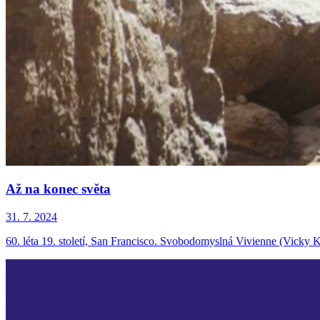
Až na konec světa
31. 7. 2024
60. léta 19. století, San Francisco. Svobodomyslná Vivienne (Vicky 