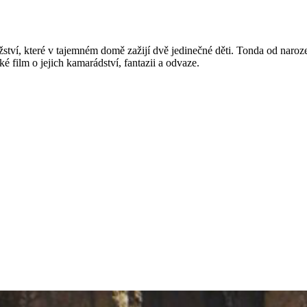
tví, které v tajemném domě zažijí dvě jedinečné děti. Tonda od naroze
é film o jejich kamarádství, fantazii a odvaze.