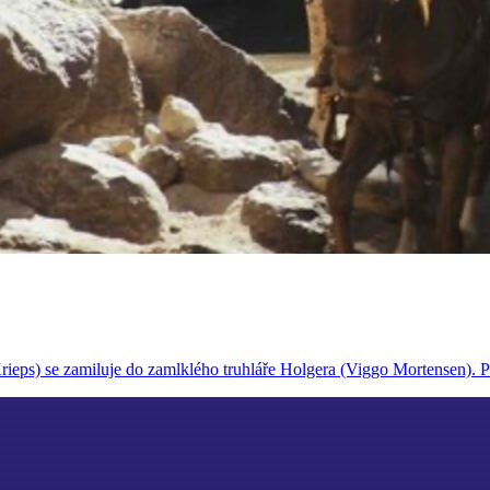
Krieps) se zamiluje do zamlklého truhláře Holgera (Viggo Mortensen).