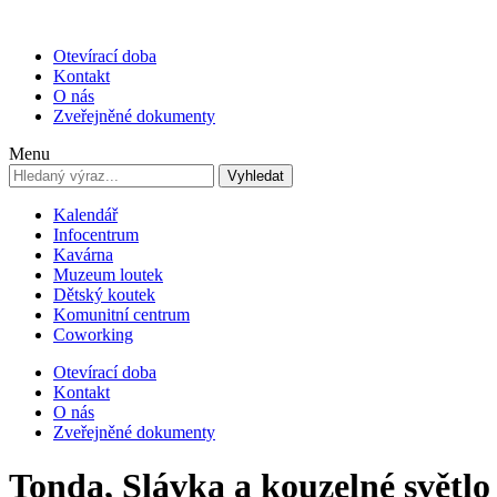
Otevírací doba
Kontakt
O nás
Zveřejněné dokumenty
Menu
Vyhledat
Kalendář
Infocentrum
Kavárna
Muzeum loutek
Dětský koutek
Komunitní centrum
Coworking
Otevírací doba
Kontakt
O nás
Zveřejněné dokumenty
Tonda, Slávka a kouzelné světlo