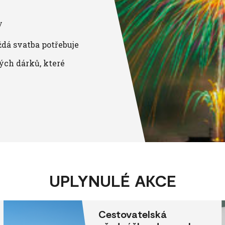
y
ždá svatba potřebuje
ých dárků, které
UPLYNULÉ AKCE
Cestovatelská