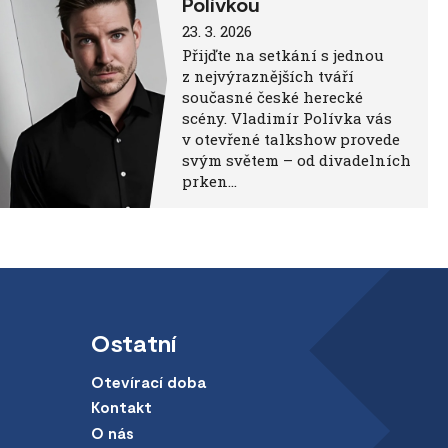
Polívkou
23. 3. 2026
Přijďte na setkání s jednou
z nejvýraznějších tváří
současné české herecké
scény. Vladimír Polívka vás
v otevřené talkshow provede
svým světem – od divadelních
prken…
Ostatní
Otevírací doba
Kontakt
O nás