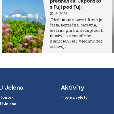
přednáška: Japonsko –
s Fuji pod Fuji
21. 5. 2026
„Představte si zemi, která je
čistá, bezpečná, barevná,
bizarní, plná ohleduplnosti,
úsměvů a neustále se
klanících lidí. Všechno zde
má svůj…
U Jelena
Aktivity
 loutek
Tipy na výlety
 U Jelena
a