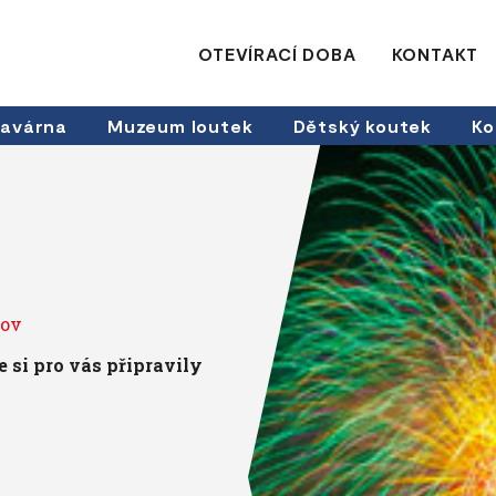
OTEVÍRACÍ DOBA
KONTAKT
avárna
Muzeum loutek
Dětský koutek
Ko
šov
 si pro vás připravily