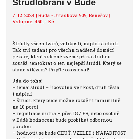
Štrúdlobraní v Búdě
7. 12. 2024 | Búda - Jiráskova 909, Benešov |
Vstupné: 450 ,- Kč
Štrúdly všech tvarů, velikostí, náplní a chutí.
Tak zní zadání pro všechn nadšené domácí
pekaře, které srdečně zveme již na druhou
soutěž, tentokrát o ten nejlepší štrúdl. Který se
stane vítězem? Přijďte okoštovat!
Jdu do toho!
– téma: štrúdl – libovolná velikost, druh těsta
i náplní
– štrúdl, který bude možné rozdělit minimílně
na 10 porcí
– registrace nutná – přes IG / FB, nebo osobně
v Búdě hodnocení bude probíhat odbornou
porotou
– hodnotit se bude CHUŤ, VZHLED i NÁPADITOST