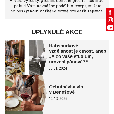
– Vaše výrobky, prosím, doneste před 14 hodinou
– pokud Vám nevadí se podělit o recept, můžete
ho poskytnout v tištěné formě pro další zájemce
UPLYNULÉ AKCE
Habsburkové –
vzdělanost je ctnost, aneb
„A co vaše studium,
urození pánové?“
16. 11. 2024
Ochutnávka vín
v Benešově
12. 12. 2025