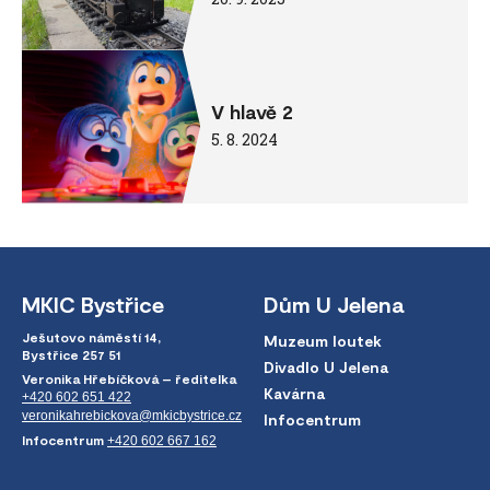
V hlavě 2
5. 8. 2024
MKIC Bystřice
Dům U Jelena
Ješutovo náměstí 14,
Muzeum loutek
Bystřice 257 51
Divadlo U Jelena
Veronika Hřebíčková – ředitelka
Kavárna
+420 602 651 422
veronikahrebickova@mkicbystrice.cz
Infocentrum
Infocentrum
+420 602 667 162