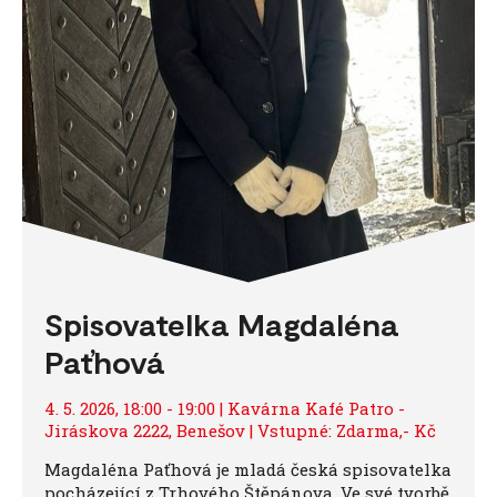
Spisovatelka Magdaléna
Paťhová
4. 5. 2026, 18:00 - 19:00 | Kavárna Kafé Patro -
Jiráskova 2222, Benešov | Vstupné: Zdarma,- Kč
Magdaléna Paťhová je mladá česká spisovatelka
pocházející z Trhového Štěpánova. Ve své tvorbě