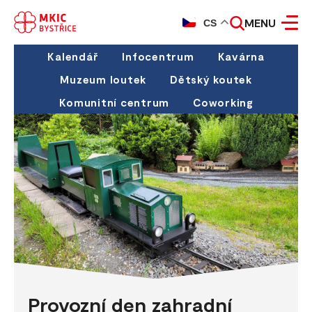
MENU
CS
Kalendář
Infocentrum
Kavárna
Muzeum loutek
Dětský koutek
Komunitní centrum
Coworking
Provozní den zahradní