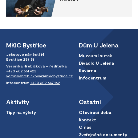
MKIC Bystřice
Dům U Jelena
Ješutovo náměstí 14,
Muzeum loutek
Bystřice 257 51
Divadlo U Jelena
Veronika Hřebíčková – ředitelka
Kavárna
+420 602 651 422
veronikahrebickova@mkicbystrice.cz
Infocentrum
Infocentrum
+420 602 667 162
Aktivity
Ostatní
Tipy na výlety
Otevírací doba
Kontakt
O nás
Zveřejněné dokumenty