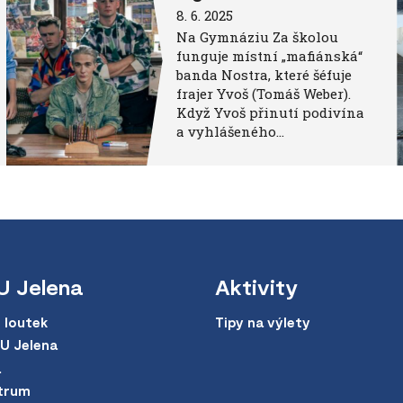
8. 6. 2025
Na Gymnáziu Za školou
funguje místní „mafiánská“
banda Nostra, které šéfuje
frajer Yvoš (Tomáš Weber).
Když Yvoš přinutí podivína
a vyhlášeného…
U Jelena
Aktivity
 loutek
Tipy na výlety
 U Jelena
a
trum