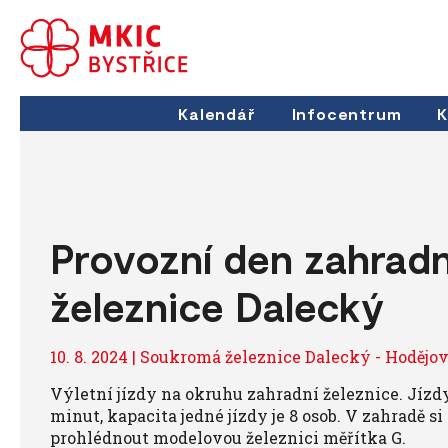
Kalendář
Infocentrum
K
Provozní den zahradn
železnice Dalecký
10. 8. 2024 | Soukromá železnice Dalecký - Hoděj
Výletní jízdy na okruhu zahradní železnice. Jízd
minut, kapacita jedné jízdy je 8 osob. V zahradě s
prohlédnout modelovou železnici měřítka G.