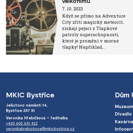
velkofilmu
7. 10. 2023
Když se přímo na Adventure
City zřítí magický meteorit,
získají pejsci z Tlapkové
patroly superschopnosti,
které je promění v mocné
tlapky! Například…
MKIC Bystřice
Dům 
Ješutovo náměstí 14,
Muzeum
Bystřice 257 51
Divadlo
Veronika Hřebíčková – ředitelka
Kavárn
+420 602 651 422
veronikahrebickova@mkicbystrice.cz
Infocen