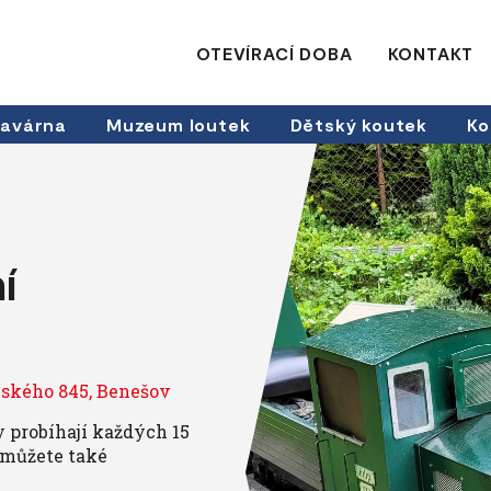
OTEVÍRACÍ DOBA
KONTAKT
avárna
Muzeum loutek
Dětský koutek
Ko
í
ovského 845, Benešov
y probíhají každých 15
i můžete také