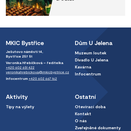
MKIC Bystřice
Dům U Jelena
Ješutovo náměstí 14,
Muzeum loutek
Bystřice 257 51
Divadlo U Jelena
Veronika Hřebíčková – ředitelka
Kavárna
+420 602 651 422
veronikahrebickova@mkicbystrice.cz
Infocentrum
Infocentrum
+420 602 667 162
Aktivity
Ostatní
Tipy na výlety
Otevírací doba
Kontakt
O nás
Zveřejněné dokumenty