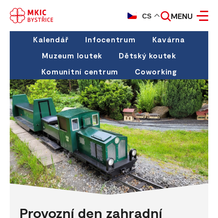
MENU
CS
Kalendář
Infocentrum
Kavárna
Muzeum loutek
Dětský koutek
Komunitní centrum
Coworking
Provozní den zahradní