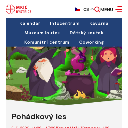
MENU
CS
Kalendář
Infocentrum
Kavárna
Muzeum loutek
Dětský koutek
Komunitní centrum
Coworking
Pohádkový les
6. 6. 2026, 14:00 - 17:00Konopiště | Vstupné: , 100,-