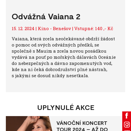
Odvážná Vaiana 2
15. 12. 2024 | Kino - Benešov | Vstupné: 140 ,- Kč
Vaiana, která zcela neočekávané obdrží žádost
o pomoc od svých odvážných předků, se
společně s Mauim a zcela novou posádkou
vydává na pouť po mořských dálavách Oceánie
do nebezpečných a dávno zapomenutých vod,
kde na ni čeká dobrodružství plné nástrah,
s jakými se dosud nikdy nesetkala.
UPLYNULÉ AKCE
VÁNOČNÍ KONCERT
TOUR 2024 – AŽ DO