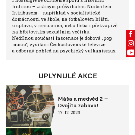
i nostalgie se ocitneme spolu s hlavním
hrdinou – známým průšvihářem Norbertem
Intribusem – například v socialistické
domácnosti, ve škole, na fotbalovém hřišti,
u splavu, v nemocnici, nebo třeba i překvapivě
na hřbitovním sexuálním večírku.
Nedílnou součástí inscenace je dobová „pop
music“, vysílání Československé televize
a odborný pohled na psychický vulkanismus.
UPLYNULÉ AKCE
Máša a medvěd 2 –
Dvojitá zábava!
17. 12. 2023