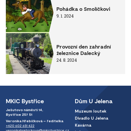
Pohádka o Smolíčkovi
9. 1. 2024
Provozní den zahradní
železnice Dalecký
24. 8. 2024
MKIC Bystřice
Dům U Jelena
Ješutovo náměstí 14,
Muzeum loutek
Bystřice 257 51
Divadlo U Jelena
Veronika Hřebíčková – ředitelka
Kavárna
+420 602 651 422
veronikahrebickova@mkicbystrice.cz