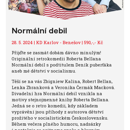
Normální debil
28. 5. 2024 | KD Karlov - Benešov | 590,-,- Kč
Přijďte se zasmát dobám dávno minulým!
Originální retrokomedii Roberta Bellana
Normální debil s podtitulem Deník puberťáka
aneb mé dětství v socialismu.
Těší se na vás Zbigniew Kalina, Robert Bellan,
Lenka Zbranková a Veronika Čermák Macková.
Divadelní hra Normální debil vznikla na
motivy stejnojmenné knihy Roberta Bellana.
Jedná se o retro komedii, kdy základem
vyprávění jsou příhody z autorova dětství
prožitého v socialistickém Československu.
Během večera plného humoru, nadsázky