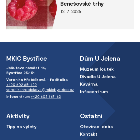
Benešovské trhy
12. 7. 2025
MKIC Bystřice
Dům U Jelena
Ješutovo náměstí 14,
Muzeum loutek
Bystřice 257 51
Divadlo U Jelena
Veronika Hřebíčková – ředitelka
Kavárna
+420 602 651 422
veronikahrebickova@mkicbystrice.cz
Infocentrum
Infocentrum
+420 602 667 162
Aktivity
Ostatní
Tipy na výlety
Otevírací doba
Kontakt