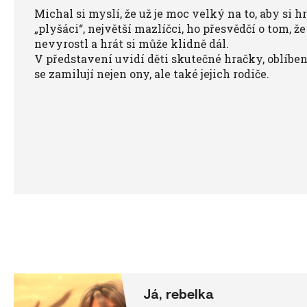
Michal si myslí, že už je moc velký na to, aby si hr
„plyšáci“, největší mazlíčci, ho přesvědčí o tom, ž
nevyrostl a hrát si může klidně dál.
V představení uvidí děti skutečné hračky, oblíbe
se zamilují nejen ony, ale také jejich rodiče.
Já, rebelka