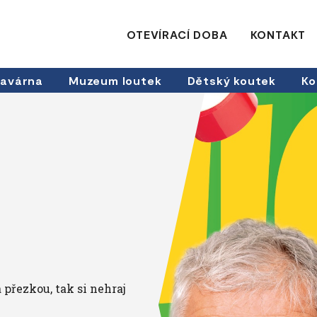
OTEVÍRACÍ DOBA
KONTAKT
avárna
Muzeum loutek
Dětský koutek
Ko
přezkou, tak si nehraj