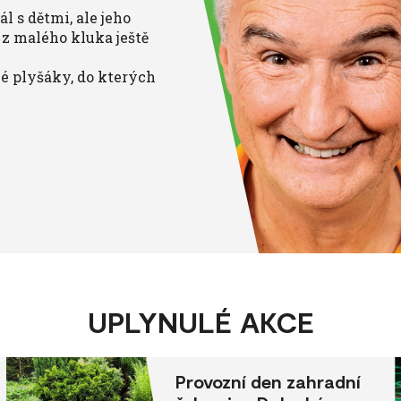
ál s dětmi, ale jeho
e z malého kluka ještě
né plyšáky, do kterých
UPLYNULÉ AKCE
Provozní den zahradní