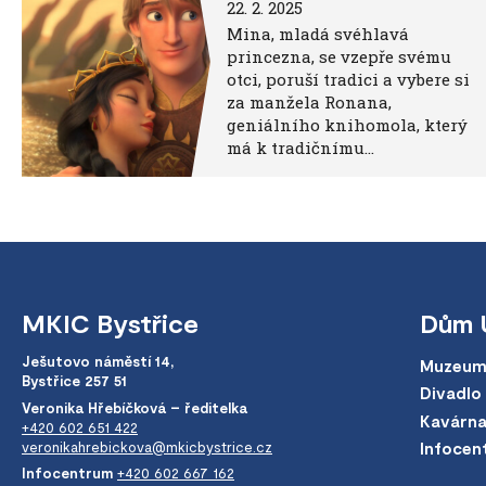
22. 2. 2025
Mina, mladá svéhlavá
princezna, se vzepře svému
otci, poruší tradici a vybere si
za manžela Ronana,
geniálního knihomola, který
má k tradičnímu…
MKIC Bystřice
Dům 
Ješutovo náměstí 14,
Muzeum
Bystřice 257 51
Divadlo
Veronika Hřebíčková – ředitelka
Kavárn
+420 602 651 422
veronikahrebickova@mkicbystrice.cz
Infocen
Infocentrum
+420 602 667 162