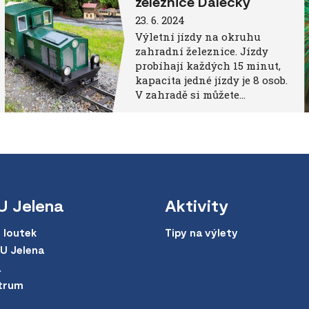
železnice Dalecký
23. 6. 2024
Výletní jízdy na okruhu
zahradní železnice. Jízdy
probíhají každých 15 minut,
kapacita jedné jízdy je 8 osob.
V zahradě si můžete…
U Jelena
Aktivity
 loutek
Tipy na výlety
 U Jelena
a
trum