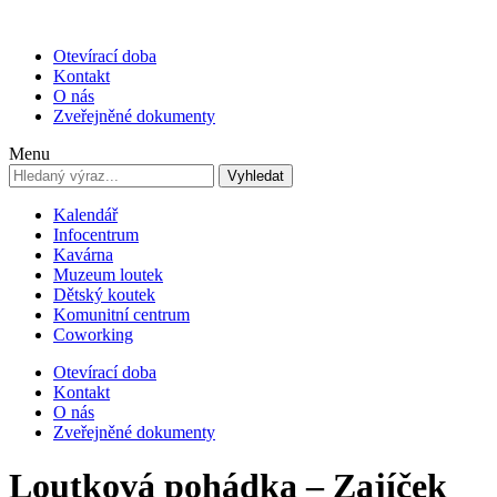
Otevírací doba
Kontakt
O nás
Zveřejněné dokumenty
Menu
Vyhledat
Kalendář
Infocentrum
Kavárna
Muzeum loutek
Dětský koutek
Komunitní centrum
Coworking
Otevírací doba
Kontakt
O nás
Zveřejněné dokumenty
Loutková pohádka – Zajíček