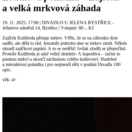
a velká mrkvová záhada
19. 11. 2025, 17:00 | DIVADLO U JELENA BYSTŘICE -
Ješutovo náměstí 14, Bystřice | Vstupné: 80 ,- Kč
Zajíček Kuliferda pěstuje mrkev. Věřte, že se na záhonku dost
nadře, ale dělá to rád. Jenomže jednoho dne se mrkev ztratí. Někdo
ukradl zajíčkovi papání. A to se nedělá! Avšak zloděj se přepočítal.
Protože Kuliferda je také velký detektiv. A kupodivu – začne to
pouhou mrkví a skončí záchranou celého království. Hudební
a interaktivní pohádka i pro nejmenší děti v podání Divadla 100
opic.
věk: 4+