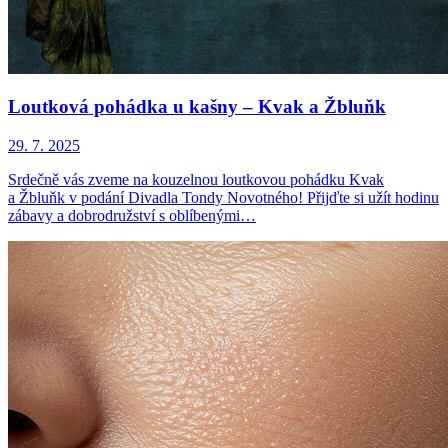
Loutková pohádka u kašny – Kvak a Žbluňk
29. 7. 2025
Srdečně vás zveme na kouzelnou loutkovou pohádku Kvak
a Žbluňk v podání Divadla Tondy Novotného! Přijďte si užít hodinu
zábavy a dobrodružství s oblíbenými…