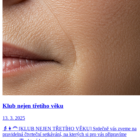
Klub nejen třetího věku
13. 3. 2025
👵👩‍🦰 [KLUB NEJEN TŘETÍHO VĚKU] Srdečně vás zveme na
pravidelná čtvrteční setkávání, na kterých si pro vás připravíme