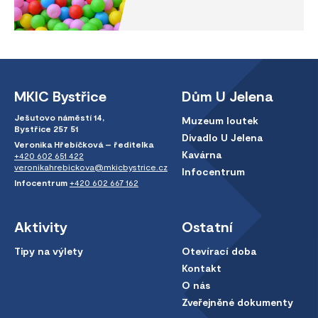
MKIC Bystřice
Dům U Jelena
Ješutovo náměstí 14,
Muzeum loutek
Bystřice 257 51
Divadlo U Jelena
Veronika Hřebíčková – ředitelka
Kavárna
+420 602 651 422
veronikahrebickova@mkicbystrice.cz
Infocentrum
Infocentrum
+420 602 667 162
Aktivity
Ostatní
Tipy na výlety
Otevírací doba
Kontakt
O nás
Zveřejněné dokumenty