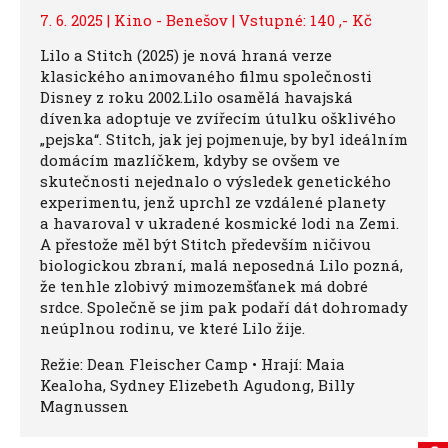
7. 6. 2025 | Kino - Benešov | Vstupné: 140 ,- Kč
Lilo a Stitch (2025) je nová hraná verze
klasického animovaného filmu společnosti
Disney z roku 2002.Lilo osamělá havajská
dívenka adoptuje ve zvířecím útulku ošklivého
„pejska“. Stitch, jak jej pojmenuje, by byl ideálním
domácím mazlíčkem, kdyby se ovšem ve
skutečnosti nejednalo o výsledek genetického
experimentu, jenž uprchl ze vzdálené planety
a havaroval v ukradené kosmické lodi na Zemi.
A přestože měl být Stitch především ničivou
biologickou zbraní, malá neposedná Lilo pozná,
že tenhle zlobivý mimozemšťanek má dobré
srdce. Společně se jim pak podaří dát dohromady
neúplnou rodinu, ve které Lilo žije.
Režie: Dean Fleischer Camp • Hrají: Maia
Kealoha, Sydney Elizebeth Agudong, Billy
Magnussen