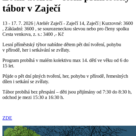
tábor v Zaječí
13 - 17. 7. 2026 | Ateliér Zaječí - Zaječí 14, Zaječí | Kurzovné: 3600
, Základní: 3600 , se sourozeneckou slevou nebo pro členy spolku
Cesta venkova, z. s.: 3400 ,- Kč
Lesní příměstský týbor nabídne dětem pět dní tvoření, pohybu
v přírodě, her i setkávání se zvířaty.
Program probíhá v malém kolektivu max 14. dětí ve věku od 6 do
15 let.
Půjde o pět dní plných tvoření, her, pohybu v přírodě, řemeslných
dílen i setkání se zvířaty.
Tábor probíhá bez přespání – děti jsou přijímány od 7:30 do 8:30 h,
odchod je mezi 15:30 a 16:30 h.
ZDE