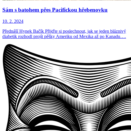
Sám s batohem přes Pacifickou hřebenovku
10. 2. 2024
Přednáší Hynek Bačík Přijďte si poslechnout, jak se jeden bláznivý
diabetik rozhodl projít pěšky Ameriku od Mexika až po Kanadu….