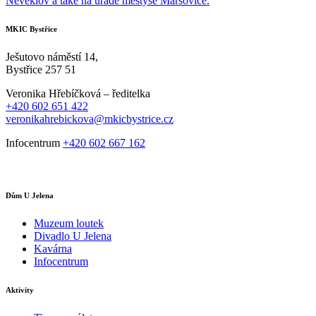
Neveklov a také na úřadě městyse Maršovice.
MKIC Bystřice
Ješutovo náměstí 14,
Bystřice 257 51
Veronika Hřebíčková – ředitelka
+420 602 651 422
veronikahrebickova@mkicbystrice.cz
Infocentrum
+420 602 667 162
Dům U Jelena
Muzeum loutek
Divadlo U Jelena
Kavárna
Infocentrum
Aktivity