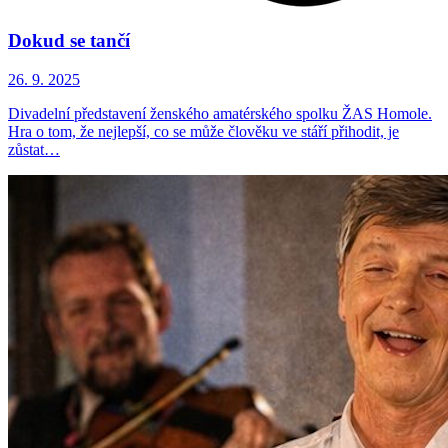
Dokud se tančí
26. 9. 2025
Divadelní představení ženského amatérského spolku ŽAS Homole.
Hra o tom, že nejlepší, co se může člověku ve stáří přihodit, je
zůstat…