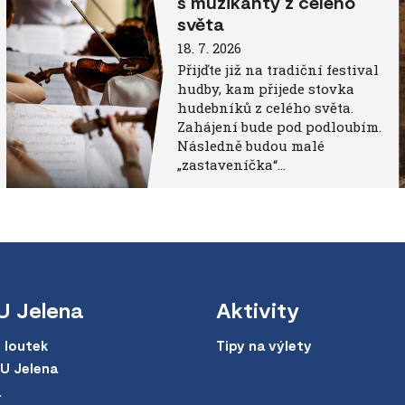
s muzikanty z celého
světa
18. 7. 2026
Přijďte již na tradiční festival
hudby, kam přijede stovka
hudebníků z celého světa.
Zahájení bude pod podloubím.
Následně budou malé
„zastaveníčka“…
U Jelena
Aktivity
 loutek
Tipy na výlety
 U Jelena
a