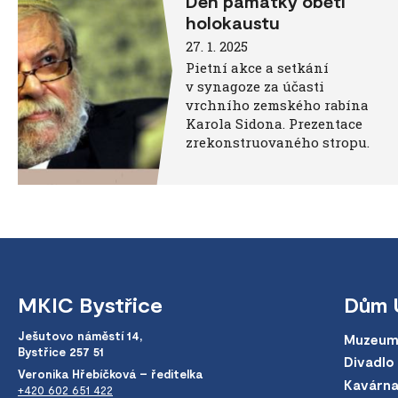
Den památky obětí
holokaustu
27. 1. 2025
Pietní akce a setkání
v synagoze za účasti
vrchního zemského rabína
Karola Sidona. Prezentace
zrekonstruovaného stropu.
MKIC Bystřice
Dům 
Ješutovo náměstí 14,
Muzeum
Bystřice 257 51
Divadlo
Veronika Hřebíčková – ředitelka
Kavárn
+420 602 651 422