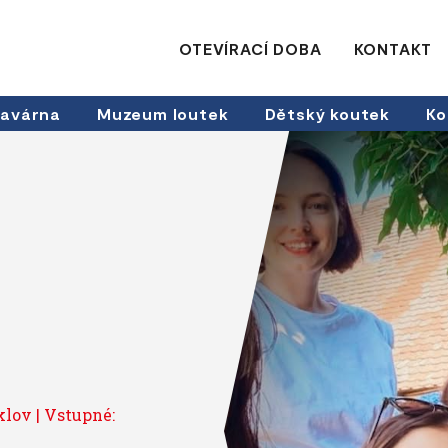
OTEVÍRACÍ DOBA
KONTAKT
avárna
Muzeum loutek
Dětský koutek
Ko
eklov | Vstupné: