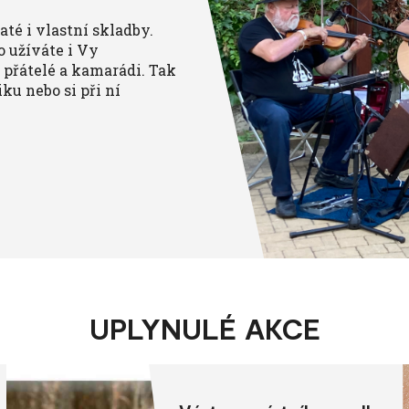
té i vlastní skladby.
o užíváte i Vy
 přátelé a kamarádi. Tak
ku nebo si při ní
UPLYNULÉ AKCE