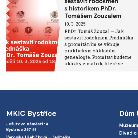
sestavit rodokmen
s historikem PhDr.
Tomášem Zouzalem
10. 3. 2025
PhDr. Tomáš Zouzal – Jak
sestavit rodokmen Přednáška
s promítáním se věnuje
praktickým základům
genealogie. Promítat budeme
ukázky z matrik, které se…
MKIC Bystřice
Dům 
Ješutovo náměstí 14,
Muzeum
Bystřice 257 51
Divadlo
Veronika Hřebíčková – ředitelka