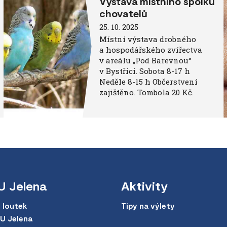
Výstava místního spolku
chovatelů
25. 10. 2025
Místní výstava drobného
a hospodářského zvířectva
v areálu „Pod Barevnou“
v Bystřici. Sobota 8-17 h
Neděle 8-15 h Občerstvení
zajištěno. Tombola 20 Kč.
U Jelena
Aktivity
 loutek
Tipy na výlety
 U Jelena