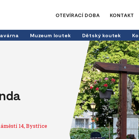
OTEVÍRACÍ DOBA
KONTAKT
avárna
Muzeum loutek
Dětský koutek
Ko
anda
náměstí 14, Bystřice