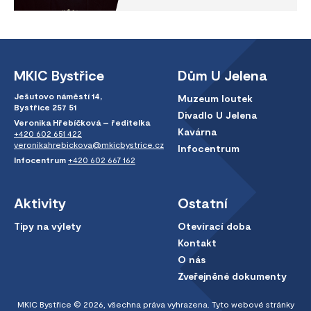
MKIC Bystřice
Dům U Jelena
Ješutovo náměstí 14,
Muzeum loutek
Bystřice 257 51
Divadlo U Jelena
Veronika Hřebíčková – ředitelka
Kavárna
+420 602 651 422
veronikahrebickova@mkicbystrice.cz
Infocentrum
Infocentrum
+420 602 667 162
Aktivity
Ostatní
Tipy na výlety
Otevírací doba
Kontakt
O nás
Zveřejněné dokumenty
MKIC Bystřice © 2026, všechna práva vyhrazena. Tyto webové stránky