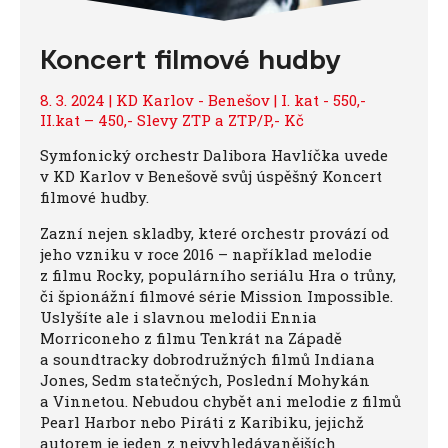
Koncert filmové hudby
8. 3. 2024 | KD Karlov - Benešov | I. kat - 550,-
II.kat – 450,- Slevy ZTP a ZTP/P,- Kč
Symfonický orchestr Dalibora Havlíčka uvede
v KD Karlov v Benešově svůj úspěšný Koncert
filmové hudby.
Zazní nejen skladby, které orchestr provází od
jeho vzniku v roce 2016 – například melodie
z filmu Rocky, populárního seriálu Hra o trůny,
či špionážní filmové série Mission Impossible.
Uslyšíte ale i slavnou melodii Ennia
Morriconeho z filmu Tenkrát na Západě
a soundtracky dobrodružných filmů Indiana
Jones, Sedm statečných, Poslední Mohykán
a Vinnetou. Nebudou chybět ani melodie z filmů
Pearl Harbor nebo Piráti z Karibiku, jejichž
autorem je jeden z nejvyhledávanějších