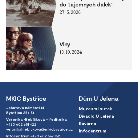
do tajemných dálek“
27. 5. 2026
Vlny
13. 10. 2024
MKIC Bystřice
Dům U Jelena
Ješutovo náměstí 14,
Muzeum loutek
Bystřice 257 51
Divadlo U Jelena
Veronika Hřebíčková – ředitelka
Kavárna
+420 602 651 422
veronikahrebickova@mkicbystrice.cz
Infocentrum
Infocentrum
+420 602 667 162