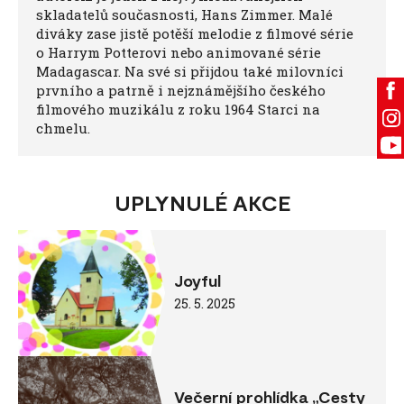
skladatelů současnosti, Hans Zimmer. Malé
diváky zase jistě potěší melodie z filmové série
o Harrym Potterovi nebo animované série
Madagascar. Na své si přijdou také milovníci
prvního a patrně i nejznámějšího českého
filmového muzikálu z roku 1964 Starci na
chmelu.
UPLYNULÉ AKCE
Joyful
25. 5. 2025
Večerní prohlídka „Cesty