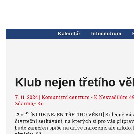
Kalendář
Infocentrum
Klub nejen třetího v
7. 11. 2024 | Komunitní centrum - K Nesvačilům 49
Zdarma,- Kč
👵👩‍🦰 [KLUB NEJEN TŘETÍHO VĚKU] Srdečně vás
čtvrteční setkávání, na kterých si pro vás připra
bude zaměřen spíše na dříve narozené, ale nikdo, 