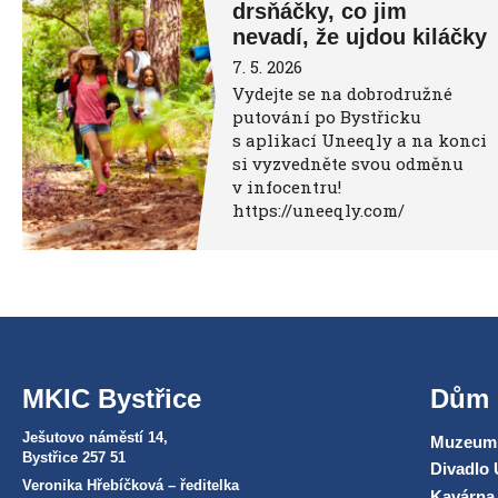
drsňáčky, co jim
nevadí, že ujdou kiláčky
7. 5. 2026
Vydejte se na dobrodružné
putování po Bystřicku
s aplikací Uneeqly a na konci
si vyzvedněte svou odměnu
v infocentru!
https://uneeqly.com/
MKIC Bystřice
Dům 
Ješutovo náměstí 14,
Muzeum 
Bystřice 257 51
Divadlo 
Veronika Hřebíčková – ředitelka
Kavárna