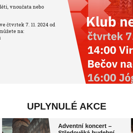
děti, vnoučata nebo
e čtvrtek 7. 11. 2024 od
můžete na:
u
UPLYNULÉ AKCE
Adventní koncert –
Středověká hudební