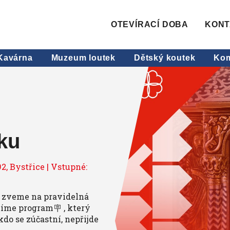
OTEVÍRACÍ DOBA
KONT
Kavárna
Muzeum loutek
Dětský koutek
Kom
ěku
2, Bystřice | Vstupné:
 zveme na pravidelná
víme program🪧 , který
kdo se zúčastní, nepřijde