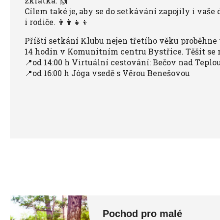
zkrátka. 🙌
Cílem také je, aby se do setkávání zapojily i vaše 
i rodiče. 👨‍👩‍👧‍👦
Příští setkání Klubu nejen třetího věku proběhne v
14 hodin v Komunitním centru Bystřice. Těšit se 
📍od 14:00 h Virtuální cestování: Bečov nad Teplo
📍od 16:00 h Jóga vsedě s Věrou Benešovou
Pochod pro malé