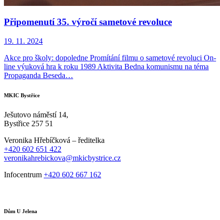
Připomenutí 35. výročí sametové revoluce
19. 11. 2024
Akce pro školy: dopoledne Promítání filmu o sametové revoluci On-
line výuková hra k roku 1989 Aktivita Bedna komunismu na téma
Propaganda Beseda…
MKIC Bystřice
Ješutovo náměstí 14,
Bystřice 257 51
Veronika Hřebíčková – ředitelka
+420 602 651 422
veronikahrebickova@mkicbystrice.cz
Infocentrum
+420 602 667 162
Dům U Jelena