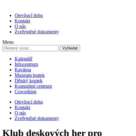
Otevírací doba
Kontakt
O nás
Zveřejněné dokumenty
Menu
Vyhledat
Kalendář
Infocentrum
Kavárna
Muzeum loutek
Dětský koutek
Komunitní centrum
Coworking
Otevírací doba
Kontakt
O nás
Zveřejněné dokumenty
Klub deskových her pro