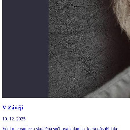
V Závěji
10. 12. 2025
Venku je vánice a skutečná sněhová kalamita, která působí jako