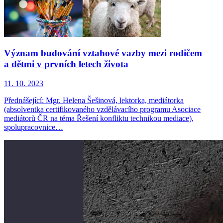
Význam budování vztahové vazby mezi rodičem
a dětmi v prvních letech života
11. 10. 2023
Přednášející: Mgr. Helena Šešinová, lektorka, mediátorka
(absolventka certifikovaného vzdělávacího programu Asociace
mediátorů ČR na téma Řešení konfliktu technikou mediace),
spolupracovnice…