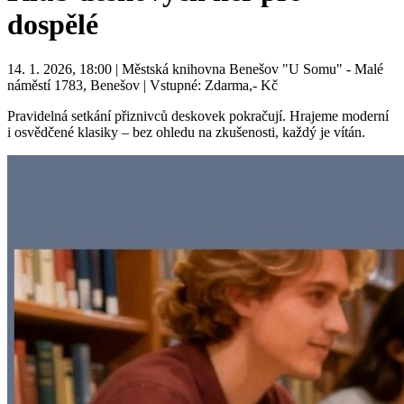
dospělé
14. 1. 2026, 18:00 | Městská knihovna Benešov "U Somu" - Malé
náměstí 1783, Benešov | Vstupné: Zdarma,- Kč
Pravidelná setkání přiznivců deskovek pokračují. Hrajeme moderní
i osvědčené klasiky – bez ohledu na zkušenosti, každý je vítán.