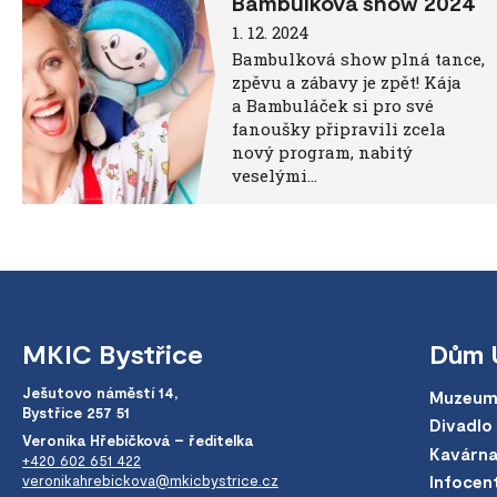
Bambulková show 2024
1. 12. 2024
Bambulková show plná tance,
zpěvu a zábavy je zpět! Kája
a Bambuláček si pro své
fanoušky připravili zcela
nový program, nabitý
veselými…
MKIC Bystřice
Dům 
Ješutovo náměstí 14,
Muzeum
Bystřice 257 51
Divadlo
Veronika Hřebíčková – ředitelka
Kavárn
+420 602 651 422
veronikahrebickova@mkicbystrice.cz
Infocen