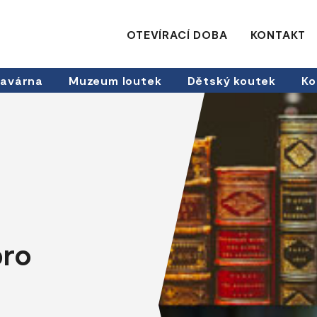
OTEVÍRACÍ DOBA
KONTAKT
avárna
Muzeum loutek
Dětský koutek
Ko
pro