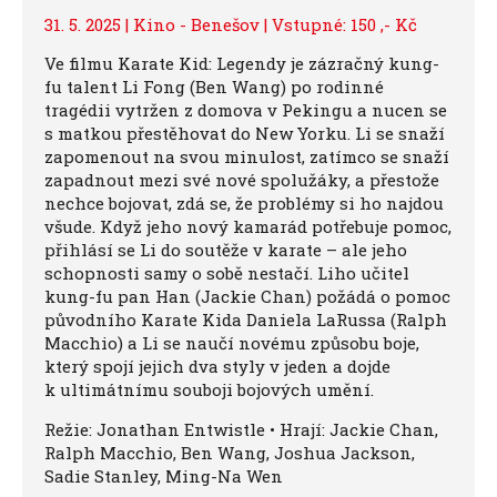
31. 5. 2025 | Kino - Benešov | Vstupné: 150 ,- Kč
Ve filmu Karate Kid: Legendy je zázračný kung-
fu talent Li Fong (Ben Wang) po rodinné
tragédii vytržen z domova v Pekingu a nucen se
s matkou přestěhovat do New Yorku. Li se snaží
zapomenout na svou minulost, zatímco se snaží
zapadnout mezi své nové spolužáky, a přestože
nechce bojovat, zdá se, že problémy si ho najdou
všude. Když jeho nový kamarád potřebuje pomoc,
přihlásí se Li do soutěže v karate – ale jeho
schopnosti samy o sobě nestačí. Liho učitel
kung-fu pan Han (Jackie Chan) požádá o pomoc
původního Karate Kida Daniela LaRussa (Ralph
Macchio) a Li se naučí novému způsobu boje,
který spojí jejich dva styly v jeden a dojde
k ultimátnímu souboji bojových umění.
Režie: Jonathan Entwistle • Hrají: Jackie Chan,
Ralph Macchio, ​Ben Wang, ​Joshua Jackson, ​
Sadie Stanley, ​Ming-Na Wen