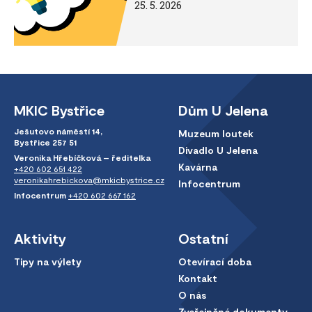
25. 5. 2026
MKIC Bystřice
Dům U Jelena
Ješutovo náměstí 14,
Muzeum loutek
Bystřice 257 51
Divadlo U Jelena
Veronika Hřebíčková – ředitelka
Kavárna
+420 602 651 422
veronikahrebickova@mkicbystrice.cz
Infocentrum
Infocentrum
+420 602 667 162
Aktivity
Ostatní
Tipy na výlety
Otevírací doba
Kontakt
O nás
Zveřejněné dokumenty