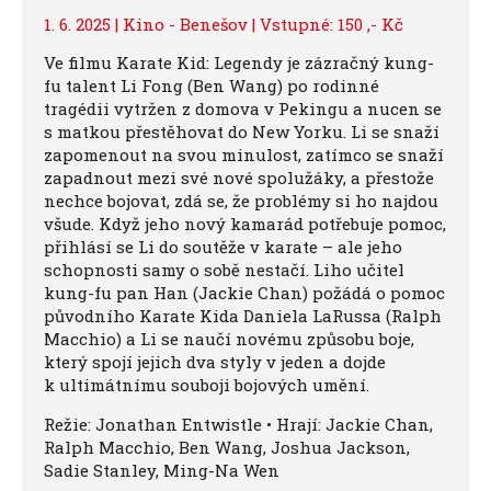
1. 6. 2025 | Kino - Benešov | Vstupné: 150 ,- Kč
Ve filmu Karate Kid: Legendy je zázračný kung-
fu talent Li Fong (Ben Wang) po rodinné
tragédii vytržen z domova v Pekingu a nucen se
s matkou přestěhovat do New Yorku. Li se snaží
zapomenout na svou minulost, zatímco se snaží
zapadnout mezi své nové spolužáky, a přestože
nechce bojovat, zdá se, že problémy si ho najdou
všude. Když jeho nový kamarád potřebuje pomoc,
přihlásí se Li do soutěže v karate – ale jeho
schopnosti samy o sobě nestačí. Liho učitel
kung-fu pan Han (Jackie Chan) požádá o pomoc
původního Karate Kida Daniela LaRussa (Ralph
Macchio) a Li se naučí novému způsobu boje,
který spojí jejich dva styly v jeden a dojde
k ultimátnímu souboji bojových umění.
Režie: Jonathan Entwistle • Hrají: Jackie Chan,
Ralph Macchio, ​Ben Wang, ​Joshua Jackson, ​
Sadie Stanley, ​Ming-Na Wen