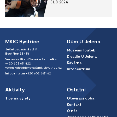
31. 8. 2024
MKIC Bystřice
Dům U Jelena
Ješutovo náměstí 14,
Muzeum loutek
Bystřice 257 51
Divadlo U Jelena
Veronika Hřebíčková – ředitelka
Kavárna
+420 602 651 422
veronikahrebickova@mkicbystrice.cz
Infocentrum
Infocentrum
+420 602 667 162
Aktivity
Ostatní
Tipy na výlety
Otevírací doba
Kontakt
O nás
Zveřejněné dokumenty